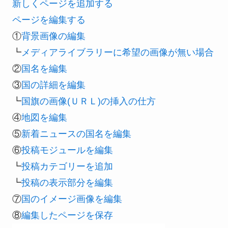
新しくページを追加する
ページを編集する
①
背景画像の編集
┗
メディアライブラリーに希望の画像が無い場合
②
国名を編集
③
国の詳細を編集
┗
国旗の画像(ＵＲＬ)の挿入の仕方
④
地図を編集
⑤
新着ニュースの国名を編集
⑥
投稿モジュールを編集
┗
投稿カテゴリーを追加
┗
投稿の表示部分を編集
⑦
国のイメージ画像を編集
⑧
編集したページを保存