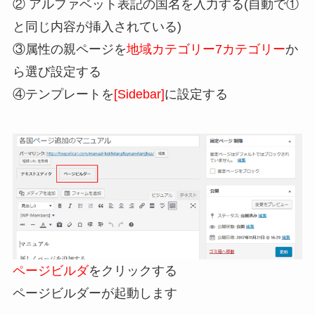
② アルファベット表記の国名を入力する(自動で①
と同じ内容が挿入されている)
③属性の親ページを
地域カテゴリー7カテゴリー
か
ら選び設定する
④テンプレートを
[Sidebar]
に設定する
ページビルダ
をクリックする
ページビルダーが起動します