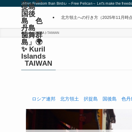
♪More Freedom than Birds♪ ～Free Pelican～ Let's make the freedom
捉島
国後
北方領土への行き方（2025年11月時
島 色
丹島
歯舞群
ホーム
ASIA
TAIWAN
島」🌍
✨ Kuril
Islands
TAIWAN
ロシア連邦 北方領土 択捉島 国後島 色丹島 歯舞群