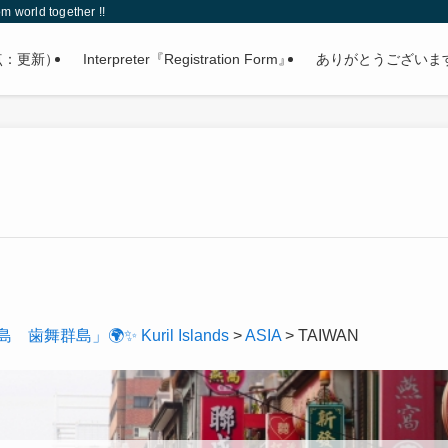
 world together !!
点：更新）
Interpreter『Registration Form』
ありがとうございま
島」🌍✨ Kuril Islands
>
ASIA
>
TAIWAN