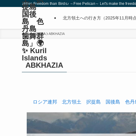
♪More Freedom than Birds♪ ～Free Pelican～ Let's make the freedom
捉島
国後
北方領土への行き方（2025年11月時
島 色
丹島
歯舞群
ホーム
ASIA
ABKHAZIA
島」🌍
✨ Kuril
Islands
ABKHAZIA
ロシア連邦 北方領土 択捉島 国後島 色丹島 歯舞群