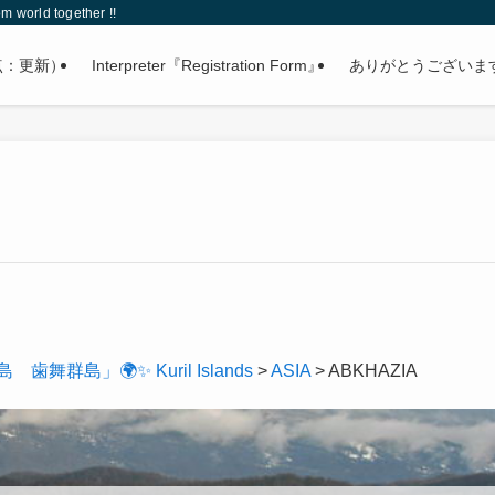
 world together !!
点：更新）
Interpreter『Registration Form』
ありがとうございま
島」🌍✨ Kuril Islands
>
ASIA
>
ABKHAZIA